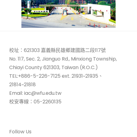
校址：621303 嘉義縣民雄鄉建國路二段117號
No. 117, Sec. 2, Jianguo Rd., Minxiong Township,
Chiayi County 621303, Taiwan (R.O.C.)
TEL:+886-5-226-7125 ext. 21931~21935、
21814~21818
Email: iac@wfu.edu.tw
校安專線：05-2260135
Follow Us