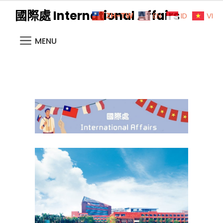
國際處 International Affairs
ZH-TW
EN
ID
VI
MENU