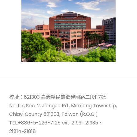
校址：621303 嘉義縣民雄鄉建國路二段117號
No. 117, Sec. 2, Jianguo Rd., Minxiong Township,
Chiayi County 621303, Taiwan (R.O.C.)
TEL:+886-5-226-7125 ext. 21931~21935、
21814~21818