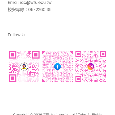
Email: iac@wfu.edu.tw
校安專線：05-2260135
Follow Us
Copyright © 2026
國際處 International Affairs
. All Rights