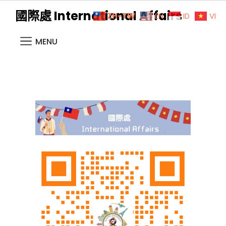
國際處 International Affairs
ZH-TW
EN
ID
VI
MENU