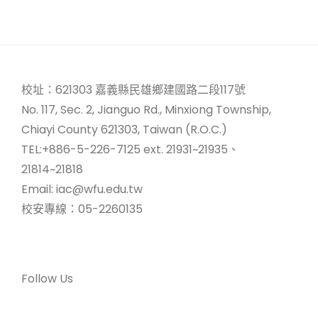
校址：621303 嘉義縣民雄鄉建國路二段117號
No. 117, Sec. 2, Jianguo Rd., Minxiong Township,
Chiayi County 621303, Taiwan (R.O.C.)
TEL:+886-5-226-7125 ext. 21931~21935、
21814~21818
Email: iac@wfu.edu.tw
校安專線：05-2260135
Follow Us